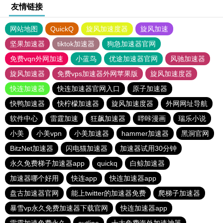
友情链接
网站地图
QuickQ
旋风加速度器
旋风加速
坚果加速器
tiktok加速器
狗急加速器官网
免费vqn外网加速
小蓝鸟
优途加速器官网
风驰加速器
旋风加速器
免费vps加速器外网苹果版
旋风加速度器
快连加速器
快连加速器官网入口
原子加速器
快鸭加速器
快柠檬加速器
旋风加速度器
外网网址导航
软件中心
雷霆加速
狂飙加速器
哔咔漫画
瑞乐小说
小美
小美vpn
小美加速器
hammer加速器
黑洞官网
BitzNet加速器
闪电猫加速器
加速器试用30分钟
永久免费梯子加速器app
quickq
白鲸加速器
加速器哪个好用
快连app
快连加速器app
盘古加速器官网
能上twitter的加速器免费
爬梯子加速器
暴雪vp永久免费加速器下载官网
快连加速器app