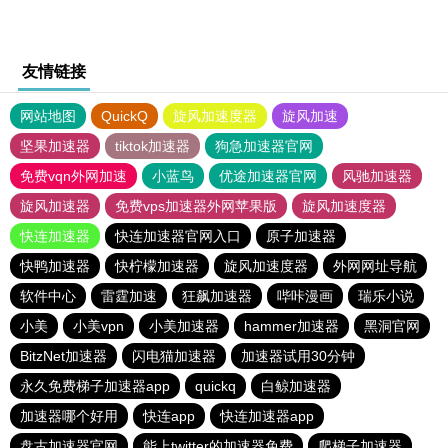
友情链接
网站地图
QuickQ
旋风加速度器
旋风加速
坚果加速器
tiktok加速器
狗急加速器官网
免费vqn外网加速
小蓝鸟
优途加速器官网
风驰加速器
旋风加速器
免费vps加速器外网苹果版
旋风加速度器
快连加速器
快连加速器官网入口
原子加速器
快鸭加速器
快柠檬加速器
旋风加速度器
外网网址导航
软件中心
雷霆加速
狂飙加速器
哔咔漫画
瑞乐小说
小美
小美vpn
小美加速器
hammer加速器
黑洞官网
BitzNet加速器
闪电猫加速器
加速器试用30分钟
永久免费梯子加速器app
quickq
白鲸加速器
加速器哪个好用
快连app
快连加速器app
盘古加速器官网
能上twitter的加速器免费
爬梯子加速器