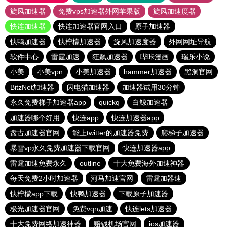
旋风加速器
免费vps加速器外网苹果版
旋风加速度器
快连加速器
快连加速器官网入口
原子加速器
快鸭加速器
快柠檬加速器
旋风加速度器
外网网址导航
软件中心
雷霆加速
狂飙加速器
哔咔漫画
瑞乐小说
小美
小美vpn
小美加速器
hammer加速器
黑洞官网
BitzNet加速器
闪电猫加速器
加速器试用30分钟
永久免费梯子加速器app
quickq
白鲸加速器
加速器哪个好用
快连app
快连加速器app
盘古加速器官网
能上twitter的加速器免费
爬梯子加速器
暴雪vp永久免费加速器下载官网
快连加速器app
雷霆加速免费永久
outline
十大免费海外加速神器
每天免费2小时加速器
河马加速官网
雷霆加器速
快柠檬app下载
快鸭加速器
下载原子加速器
极光加速器官网
免费vqn加速
快连lets加速器
十大免费网络加速神器
赔钱机场官网
ios加速器