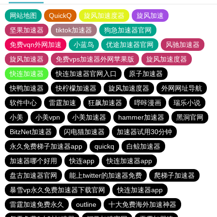
网站地图
QuickQ
旋风加速度器
旋风加速
坚果加速器
tiktok加速器
狗急加速器官网
免费vqn外网加速
小蓝鸟
优途加速器官网
风驰加速器
旋风加速器
免费vps加速器外网苹果版
旋风加速度器
快连加速器
快连加速器官网入口
原子加速器
快鸭加速器
快柠檬加速器
旋风加速度器
外网网址导航
软件中心
雷霆加速
狂飙加速器
哔咔漫画
瑞乐小说
小美
小美vpn
小美加速器
hammer加速器
黑洞官网
BitzNet加速器
闪电猫加速器
加速器试用30分钟
永久免费梯子加速器app
quickq
白鲸加速器
加速器哪个好用
快连app
快连加速器app
盘古加速器官网
能上twitter的加速器免费
爬梯子加速器
暴雪vp永久免费加速器下载官网
快连加速器app
雷霆加速免费永久
outline
十大免费海外加速神器