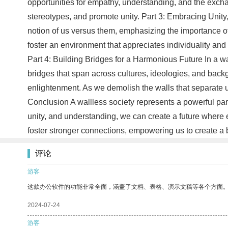
opportunities for empathy, understanding, and the exch
stereotypes, and promote unity. Part 3: Embracing Unity
notion of us versus them, emphasizing the importance of
foster an environment that appreciates individuality and
Part 4: Building Bridges for a Harmonious Future In a w
bridges that span across cultures, ideologies, and back
enlightenment. As we demolish the walls that separate u
Conclusion A wallless society represents a powerful pa
unity, and understanding, we can create a future where e
foster stronger connections, empowering us to create a 
评论
游客
这款办公软件的功能非常全面，涵盖了文档、表格、演示文稿等各个方面
2024-07-24
游客