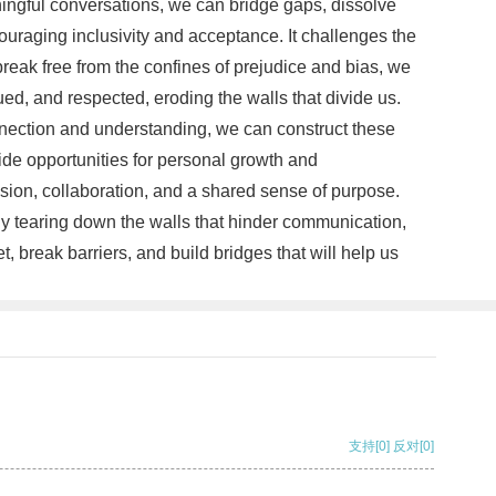
ingful conversations, we can bridge gaps, dissolve
ouraging inclusivity and acceptance. It challenges the
reak free from the confines of prejudice and bias, we
ed, and respected, eroding the walls that divide us.
onnection and understanding, we can construct these
ide opportunities for personal growth and
sion, collaboration, and a shared sense of purpose.
y tearing down the walls that hinder communication,
 break barriers, and build bridges that will help us
支持
[0]
反对
[0]