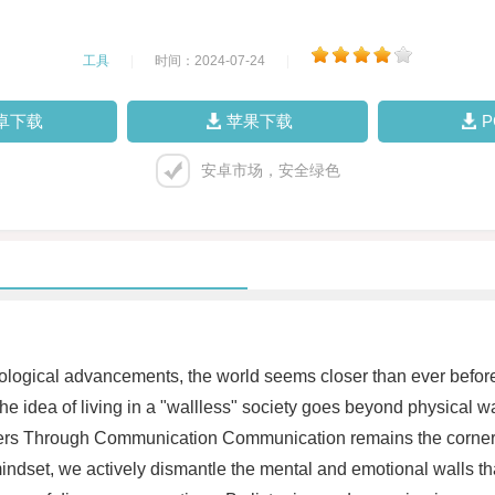
工具
|
时间：2024-07-24
|
卓下载
苹果下载
安卓市场，安全绿色
chnological advancements, the world seems closer than ever befor
 idea of living in a "wallless" society goes beyond physical wal
iers Through Communication Communication remains the cornersto
ndset, we actively dismantle the mental and emotional walls tha