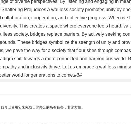
ange of diverse perspectives. By listening and engaging in mean
, Shattering Prejudices A wallless society promotes unity by enc
 collaboration, cooperation, and collective progress. When we b
 diversity. This creates a space where everyone feels heard, valu
allless society, bridges replace barriers. By actively seeking c
grounds. These bridges symbolize the strength of unity and prov
s, we pave the way for a society that flourishes through compas
radigm shift towards a more connected and harmonious world. B
mpathy and inclusivity thrive. Let us embrace a wallless mindset,
better world for generations to come.#3#
。我可以使用它来完成日常办公的所有任务，非常方便。